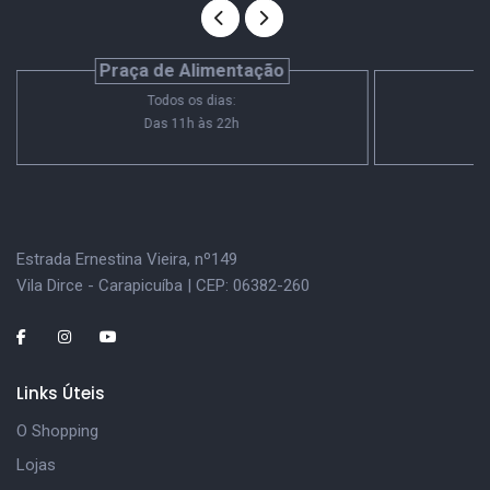
Praça de Alimentação
E
Todos os dias:
Das 11h às 22h
Estrada Ernestina Vieira, nº149
Vila Dirce - Carapicuíba | CEP: 06382-260
Links Úteis
O Shopping
Lojas